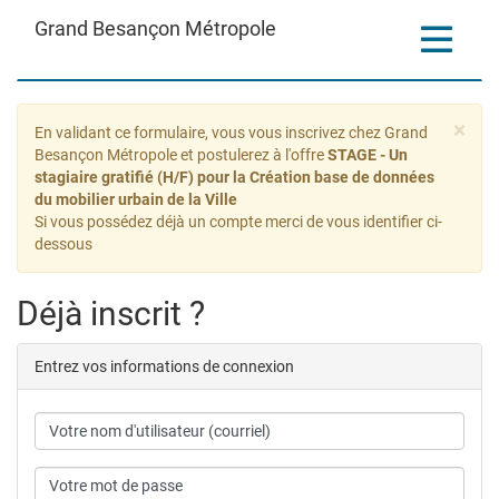
Aller
Grand Besançon Métropole
Toggle
au
contenu
navigatio
principal
Formulaire
×
En validant ce formulaire, vous vous inscrivez chez Grand
de
Besançon Métropole et postulerez à l'offre
STAGE - Un
stagiaire gratifié (H/F) pour la Création base de données
candidature
du mobilier urbain de la Ville
Si vous possédez déjà un compte merci de vous identifier ci-
dessous
Déjà inscrit ?
Entrez vos informations de connexion
Courriel
Mot