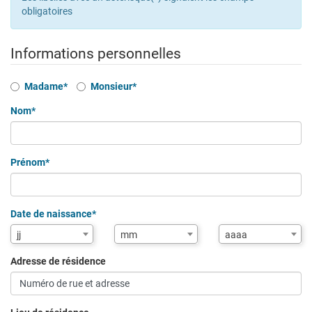
obligatoires
Informations personnelles
Civilité
Madame*
Monsieur*
Nom*
Prénom*
Date de naissance*
Mois
Année
jj
mm
aaaa
de
de
naissance
naissance
Adresse de résidence