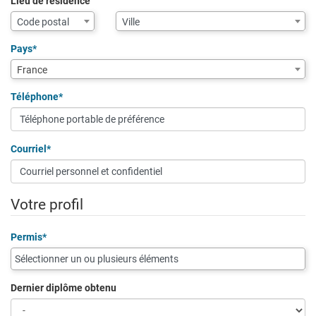
Lieu de résidence
Assistance
Ville
Code postal
Ville
de
saisie
Pays*
pour
France
la
ville
Téléphone*
via
code
postal
Courriel*
Votre profil
Permis*
Dernier diplôme obtenu