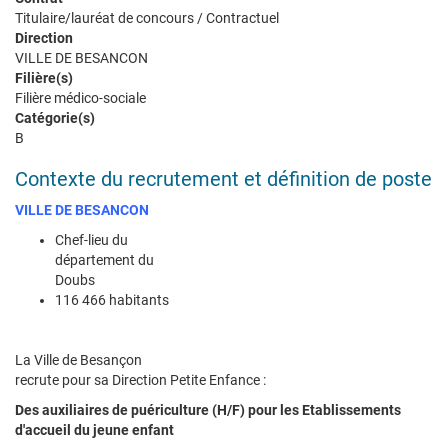
Titulaire/lauréat de concours / Contractuel
du
Direction
VILLE DE BESANCON
jeune
Filière(s)
Filière médico-sociale
enfant
Catégorie(s)
B
Contexte du recrutement et définition de poste
VILLE DE BESANCON
Chef-lieu du
département du
Doubs
116 466 habitants
La Ville de Besançon
recrute pour sa Direction Petite Enfance :
Des auxiliaires de puériculture (H/F) pour les Etablissements
d'accueil du jeune enfant