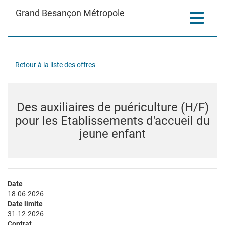
Aller
Grand Besançon Métropole
Toggle
au
contenu
navigatio
principal
Des
Retour à la liste des offres
auxiliaires
de
Des auxiliaires de puériculture (H/F)
pour les Etablissements d'accueil du
puériculture
jeune enfant
(H/F)
pour
les
Date
18-06-2026
Etablissements
Date limite
31-12-2026
d'accueil
Contrat