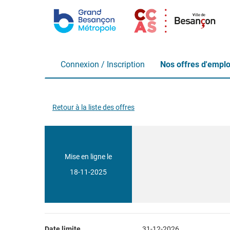
Aller
au
contenu
principal
Connexion / Inscription
Nos offres d'emplo
CDD
Retour à la liste des offres
-
Agents
d'entretien
Mise en ligne le
(H/F)
18-11-2025
Date limite
31-12-2026